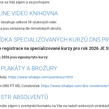
e za Váš zájem a za pochopení.
LINE VIDEO KNIHOVNA
 obsahuje celkově 34 výukových videí.
a jsou seřazena dle tématických okruhů.
ÍDKA SPECIALIZOVANÝCH KURZŮ DNS PRO
e registrace na
specializované kurzy pro rok 2026 JE
 2026 jsou vypsány tyto kurzy:
 PLAKÁTY A BROŽURY
káty:
https://www.rehabps.com/posterscz.html
 DNS FIT KID, Cvičebníček:
https://www.rehabps.com/dns-cvicebnicek.
ISTR ABSOLVENTŮ
áte zájem o zveřejnění kontaktu na Vás na našich webových stránkách v