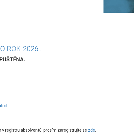
 ROK 2026 .
 SPUŠTĚNA.
html
 registru absolventů, prosím zaregistrujte se
zde
.