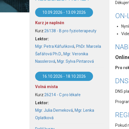
Děkujem
10.09.2026
-
13.09.2026
ON-
Kurz je naplněn
Nyní
Kurz:
26138 - B pro fyzioterapeuty
Vide
Lektor:
NAB
Mgr. Petra Káfuňková
,
PhDr. Marcela
Šafářová Ph.D.
,
Mgr. Veronika
Onlin
Nasslerová
,
Mgr. Sylva Pintarová
Pro rok
16.10.2026
-
18.10.2026
DNS
Volná místa
DNS pla
Kurz:
26214 - C pro lékaře
Program
Lektor:
Mgr. Julia Demeková
,
Mgr. Lenka
REG
Oplatková
Pokud m