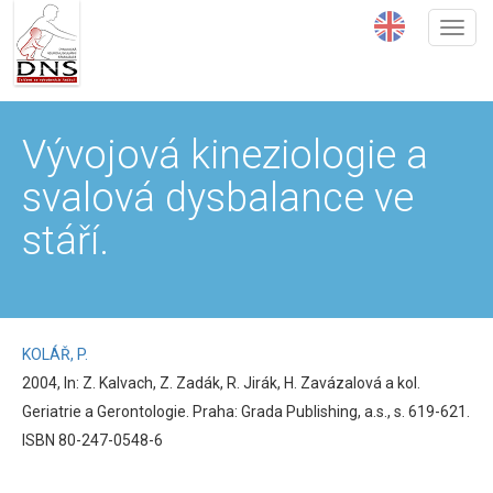
Přejít
k
hlavnímu
obsahu
Vývojová kineziologie a
svalová dysbalance ve
stáří.
KOLÁŘ, P.
2004, In: Z. Kalvach, Z. Zadák, R. Jirák, H. Zavázalová a kol.
Geriatrie a Gerontologie. Praha: Grada Publishing, a.s., s. 619-621.
ISBN 80-247-0548-6