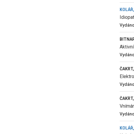
KOLÁŘ,
Idiopat
Vydán
BITNAR,
Aktivní
Vydán
ČAKRT,
Elektro
Vydán
ČAKRT, 
Vnímání
Vydán
KOLÁŘ,