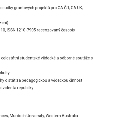
sudky grantových projektů pro GA ČR, GA UK,
zení).
2010, ISSN 1210-7905 recenzovaný časopis
em celostátní studentské vědecké a odborné soutěže s
akulty
uhy o stát za pedagogickou a vědeckou činnost
 rukou prezidenta republiky
nces, Murdoch University, Western Australia.