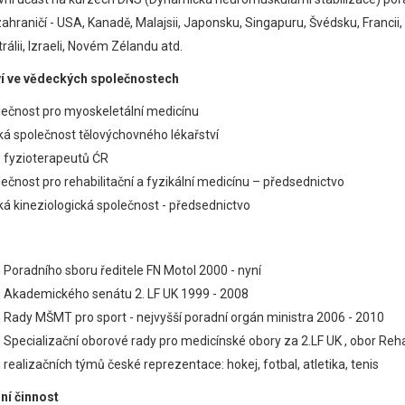
zahraničí - USA, Kanadě, Malajsii, Japonsku, Singapuru, Švédsku, Francii
rálii, Izraeli, Novém Zélandu atd.
ví ve vědeckých společnostech
ečnost pro myoskeletální medicínu
á společnost tělovýchovného lékařství
 fyzioterapeutů ĆR
ečnost pro rehabilitační a fyzikální medicínu – předsednictvo
á kineziologická společnost - předsednictvo
 Poradního sboru ředitele FN Motol 2000 - nyní
 Akademického senátu 2. LF UK 1999 - 2008
 Rady MŠMT pro sport - nejvyšší poradní orgán ministra 2006 - 2010
 Specializační oborové rady pro medicínské obory za 2.LF UK , obor Reha
 realizačních týmů české reprezentace: hokej, fotbal, atletika, tenis
ní činnost