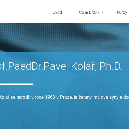
Úvod
Co je DNS ?
Kurzy
f.PaedDr.Pavel Kolář, Ph.D.
olář se narodil v roce 1963 v Praze, je ženatý, má dva syny a dc