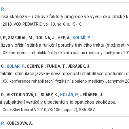
 P.
ická skolióza – rizikové faktory progrese ve vývoji skoliotické kř
o:
2010, VOX PEDIATRIE, vol. 10, no. 6, s. 15-16.
 P., SMEJKAL, M., DOLINA, J., HEP, A.,
KOLÁŘ, P.
 jizva v břišní stěně a funkční poruchy trávicího traktu (možnosti r
o:
XX.konference rehabilitační,fyzikální a baleno medicíny Jáchymov 20
 O.,
KOLÁŘ, P.
, ČERNÝ, R., FUNDA, T., JEŘÁBEK, J.
taktilní stimulace jazyka- nová možnost rehabilitace posturální sta
o:
XX. konference rehabilitační, fyzikální a baleno medicíny Jáchymov 20
O., VIKTORINOVÁ, L., SLABÝ, K.,
KOLÁŘ, P.
, JEŘÁBEK, J.
 subjektivní vertikály u pacientů s idiopatickou skoliózou.
o:
Cesk Slov Neurol N 2010;73/106 (suppl 2), S86-S87
 P.
, KOBESOVÁ, A.