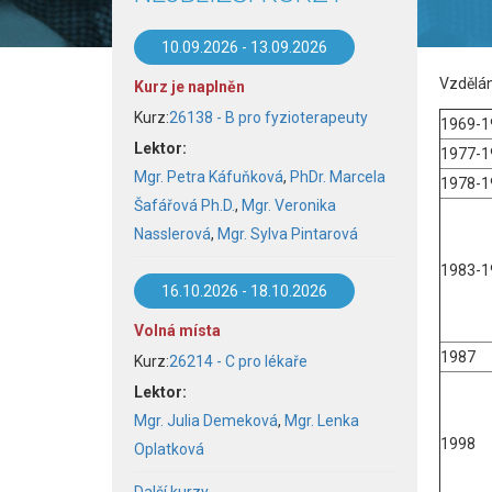
10.09.2026
-
13.09.2026
Vzdělán
Kurz je naplněn
Kurz:
26138 - B pro fyzioterapeuty
1969-1
Lektor:
1977-1
Mgr. Petra Káfuňková
,
PhDr. Marcela
1978-1
Šafářová Ph.D.
,
Mgr. Veronika
Nasslerová
,
Mgr. Sylva Pintarová
1983-1
16.10.2026
-
18.10.2026
Volná místa
1987
Kurz:
26214 - C pro lékaře
Lektor:
Mgr. Julia Demeková
,
Mgr. Lenka
1998
Oplatková