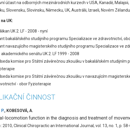
vní účast na odborných mezinárodních kurzech v USA, Kanadě, Malajsii, 
ku, Slovensku, Slovinsku, Německu, UK, Austrálii, Izraeli, Novém Zélandu
 na UK:
ěkan UK 2. LF - 2008 - nyní
nt bakalářského studijního programu Specializace ve zdravotnictví, obo
nt navazujícího magisterského studijního programu Specializace ve zdra
 akademického senátu UK 2. LF 1999 - 2008
seda komise pro Státní závěrečnou zkoušku v bakalářském studijním pr
oterapie
seda komise pro Státní závěrečnou zkoušku v navazujícím magistersk
votnictví - obor Fyzioterapie
LIKAČNÍ ČINNOST
 P.
, KOBESOVÁ, A.
al-locomotion function in the diagnosis and treatment of moveme
o:
2010, Clinical Chiropractic an International Journal, vol. 13, no. 1, p. 