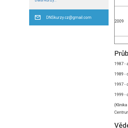
Další kurzy...
DNSkurzy.cz@gmail.com
2009
Průb
1987 - a
1989 - 
1997 - d
1999 - 
(Klinik
Centrum
Věde