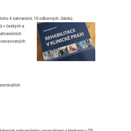
 toho 4 zahraniční, 10 odborných
článků
ů v českých a
ahraničních
recenzovaných
seminářích.
daných zahraničními univerzitami a klinikami v ČR