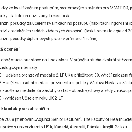
udky ke kvalifikačním postupům, systémovým změnám pro MŠMT ČR, po
dky statí do recenzovaných časopisů.
nzní posudky za účelem kvalifikačního postupu (habilitační, rigorózní ří
ství v redakčních radách vědeckých časopisů: Česká revmatologie od 
nzní posudky diplomových prací (v průměru 4 ročně)
á ocenění
v době studia orientace na kineziologii. V průběhu studia dvakrát vítěz
ziologickými tématy.
 – udělena bronzová medaile 2. LF UK u příležitosti 50. výročí založení f
 – udělena osobní medaile prezidenta republiky Václava Havla za zásl
7 - udělena medaile Za zásluhy o stát v oblasti výchovy a vědy z
 - vyhlášen Učitelem roku UK 2. LF
é kontakty se zahraničím
ce 2008 jmenován „Adjunct Senior Lecturer“, The Faculty of Health Scie
upráce s univerzitami v USA, Kanadě, Australii, Dánsku, Anglii, Polsku.