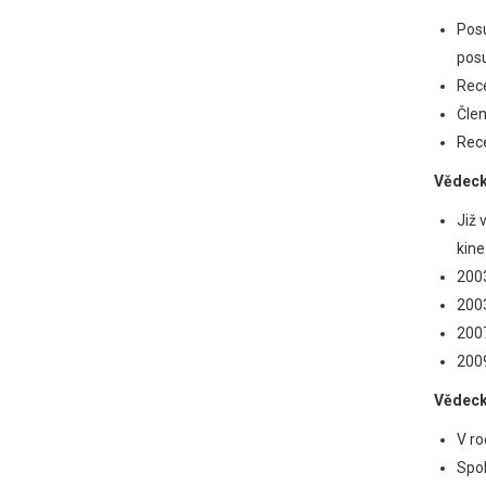
Pos
posu
Rece
Člen
Rece
Vědeck
Již 
kine
2003
2003
200
2009
Vědeck
V ro
Spol