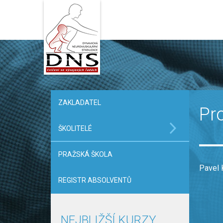
Přejít
k
hlavnímu
obsahu
ZAKLADATEL
HLAVNÍ
Pro
NABÍDKA
ŠKOLITELÉ
-
SEKCE
PRAŽSKÁ ŠKOLA
Pavel K
REGISTR ABSOLVENTŮ
NEJBLIŽŠÍ KURZY