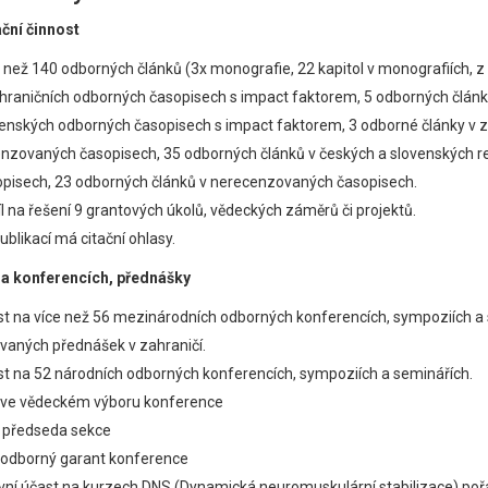
ční činnost
 než 140 odborných článků (3x monografie, 22 kapitol v monografiích, z
hraničních odborných časopisech s impact faktorem, 5 odborných článk
enských odborných časopisech s impact faktorem, 3 odborné články v z
nzovaných časopisech, 35 odborných článků v českých a slovenských 
pisech, 23 odborných článků v nerecenzovaných časopisech.
l na řešení 9 grantových úkolů, vědeckých záměrů či projektů.
ublikací má citační ohlasy.
na konferencích, přednášky
t na více než 56 mezinárodních odborných konferencích, sympoziích a 
vaných přednášek v zahraničí.
t na 52 národních odborných konferencích, sympoziích a seminářích.
ve vědeckém výboru konference
 předseda sekce
odborný garant konference
vní účast na kurzech DNS (Dynamická neuromuskulární stabilizace) pořá