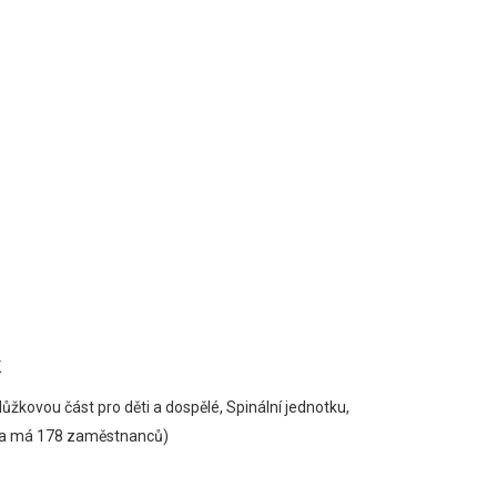
K
lůžkovou část pro děti a dospělé, Spinální jednotku,
nika má 178 zaměstnanců)