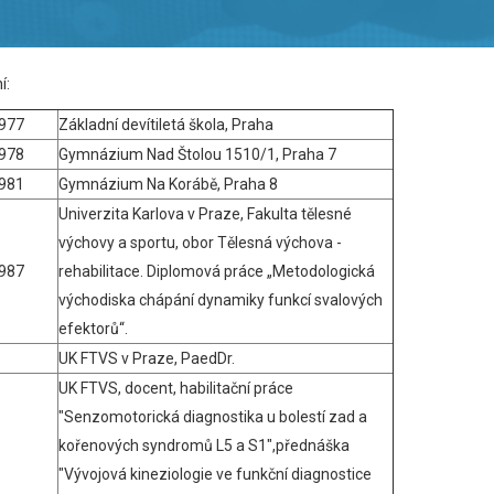
í:
977
Základní devítiletá škola, Praha
978
Gymnázium Nad Štolou 1510/1, Praha 7
981
Gymnázium Na Korábě, Praha 8
Univerzita Karlova v Praze, Fakulta tělesné
výchovy a sportu, obor Tělesná výchova -
987
rehabilitace. Diplomová práce „Metodologická
východiska chápání dynamiky funkcí svalových
efektorů“.
UK FTVS v Praze, PaedDr.
UK FTVS, docent, habilitační práce
"Senzomotorická diagnostika u bolestí zad a
kořenových syndromů L5 a S1",přednáška
"Vývojová kineziologie ve funkční diagnostice