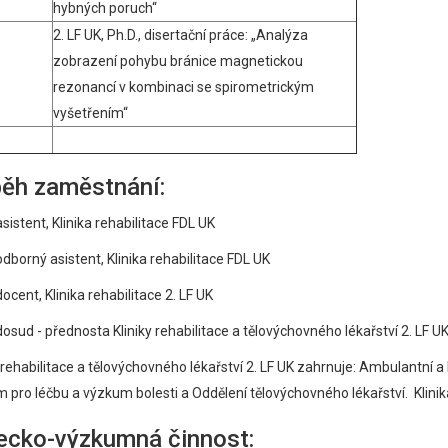
hybných poruch“
2. LF UK, Ph.D., disertační práce: „Analýza
zobrazení pohybu bránice magnetickou
rezonancí v kombinaci se spirometrickým
vyšetřením“
ěh zaměstnání:
sistent, Klinika rehabilitace FDL UK
odborný asistent, Klinika rehabilitace FDL UK
ocent, Klinika rehabilitace 2. LF UK
dosud - přednosta Kliniky rehabilitace a tělovýchovného lékařství 2. LF U
a rehabilitace a tělovýchovného lékařství 2. LF UK zahrnuje: Ambulantní a 
 pro léčbu a výzkum bolesti a Oddělení tělovýchovného lékařství. Kli
cko-výzkumná činnost: