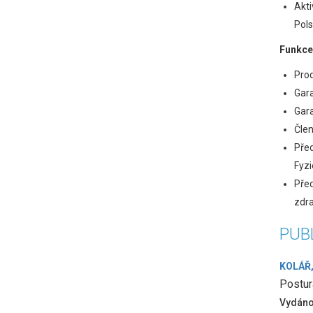
Akti
Pols
Funkce
Prod
Gara
Gara
Člen
Před
Fyzi
Před
zdra
PUB
KOLÁŘ,
Postur
Vydán