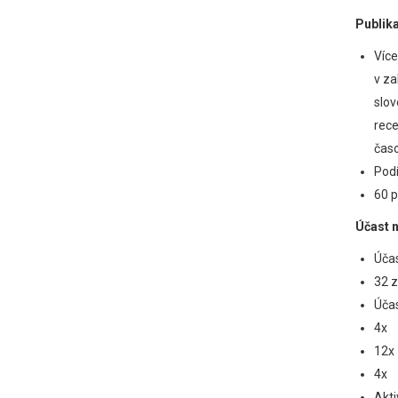
Publika
Více
v za
slov
rece
časo
Podí
60 p
Účast 
Účas
32 z
Účas
4x 
12x
4x 
Akti