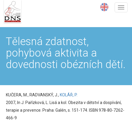
Přejít
k
hlavnímu
obsahu
Tělesná zdatnost,
pohybová aktivita a
dovednosti obézních dětí.
KUČERA, M., RADVANSKÝ, J.,
KOLÁŘ, P.
2007, In J. Pařízková, L. Lisá a kol. Obezita v dětství a dospívání,
terapie a prevence. Praha: Galén, s. 151-174. ISBN 978-80-7262-
466-9