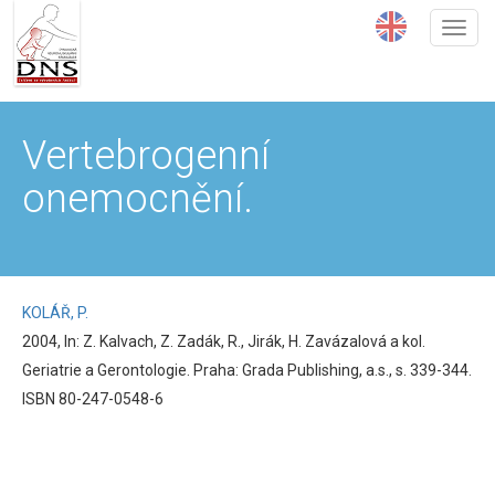
Přejít
k
hlavnímu
obsahu
Vertebrogenní
onemocnění.
KOLÁŘ, P.
2004, In: Z. Kalvach, Z. Zadák, R., Jirák, H. Zavázalová a kol.
Geriatrie a Gerontologie. Praha: Grada Publishing, a.s., s. 339-344.
ISBN 80-247-0548-6