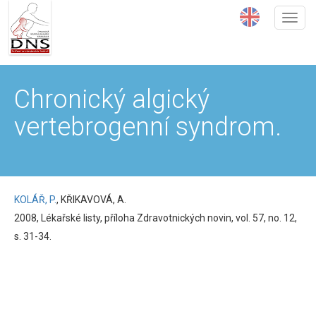
Přejít
k
hlavnímu
obsahu
Chronický algický
vertebrogenní syndrom.
KOLÁŘ, P.
, KŘIKAVOVÁ, A.
2008, Lékařské listy, příloha Zdravotnických novin, vol. 57, no. 12,
s. 31-34.