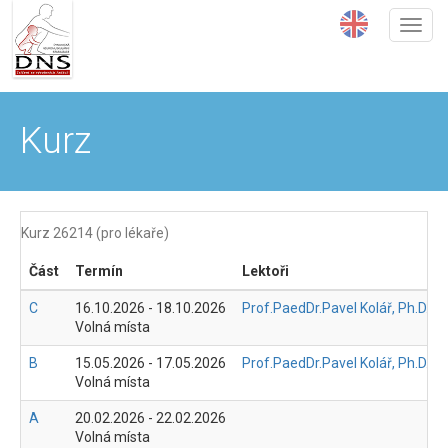
Přejít
k
hlavnímu
obsahu
Kurz
Kurz 26214 (pro lékaře)
Část
Termín
Lektoři
C
16.10.2026
-
18.10.2026
Prof.PaedDr.Pavel Kolář, Ph.D.
Volná místa
B
15.05.2026
-
17.05.2026
Prof.PaedDr.Pavel Kolář, Ph.D.
Volná místa
A
20.02.2026
-
22.02.2026
Volná místa