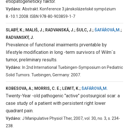
etiopatogenetický faktor.
Vydáno:
Abstrakt. Konference 3.jánskolázeňské sympózium
8.-10.1.2008. ISBN 978-80-903859-1-7
SLABÝ, K.; MALIŠ, J.; RADVANSKÁ, J.; ŠULC, J.;
ŠAFÁŘOVÁ,M.
;
RADVANSKÝ, J.
Prevalence of functional imairments prventable by
lifestyle modification in long -term survivors of Wilm´s
tumor, preliminary results.
Vydáno:
In 2nd International Tuebingen-Symposium on Pediatric
Solid Tumors. Tuebingen, Germany: 2007.
KOBESOVA, A.; MORRIS, C. E.; LEWIT, K.;
ŠAFÁŘOVÁ,M.
Twenty-Year -old pathogenic "active" postsurgical scar: a
case study of a patient with persistent right lower
quadrant pain.
Vydáno:
J Manipulative Physiol Ther, 2007, vol. 30, no. 3, s. 234-
238.