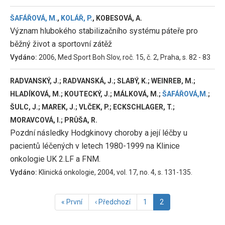
ŠAFÁŘOVÁ, M.
,
KOLÁŘ, P.
, KOBESOVÁ, A.
Význam hlubokého stabilizačního systému páteře pro
běžný život a sportovní zátěž
Vydáno:
2006, Med Sport Boh Slov, roč. 15, č. 2, Praha, s. 82 - 83
RADVANSKÝ, J.; RADVANSKÁ, J.; SLABÝ, K.; WEINREB, M.;
HLADÍKOVÁ, M.; KOUTECKÝ, J.; MÁLKOVÁ, M.;
ŠAFÁŘOVÁ,M.
;
ŠULC, J.; MAREK, J.; VLČEK, P.; ECKSCHLAGER, T.;
MORAVCOVÁ, I.; PRŮŠA, R.
Pozdní následky Hodgkinovy choroby a její léčby u
pacientů léčených v letech 1980-1999 na Klinice
onkologie UK 2.LF a FNM.
Vydáno:
Klinická onkologie, 2004, vol. 17, no. 4, s. 131-135.
Pagination
First
« První
Předchozí
‹ Předchozí
Page
1
Aktuální
2
page
stránka
stránka