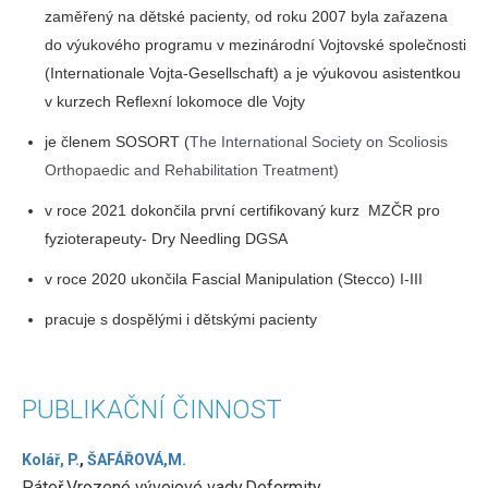
zaměřený na dětské pacienty, od roku 2007 byla zařazena
do výukového programu v mezinárodní Vojtovské společnosti
(Internationale Vojta-Gesellschaft) a je výukovou asistentkou
v kurzech Reflexní lokomoce dle Vojty
je členem SOSORT (
The International Society on Scoliosis
Orthopaedic and Rehabilitation Treatment)
v roce 2021 dokončila první certifikovaný kurz MZČR pro
fyzioterapeuty- Dry Needling DGSA
v roce 2020 ukončila Fascial Manipulation (Stecco) I-III
pracuje s dospělými i dětskými pacienty
PUBLIKAČNÍ ČINNOST
Kolář, P.
,
ŠAFÁŘOVÁ,M.
Páteř.Vrozené vývojové vady.Deformity.