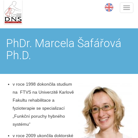
Přejít
k
hlavnímu
obsahu
PhDr. Marcela Šafářová
Ph.D.
v roce 1998 dokončila studium
na FTVS na Univerzitě Karlově
Fakultu rehabilitace a
fyzioterapie se specializací
„Funkční poruchy hybného
systému“
v roce 2009 ukončila doktorské