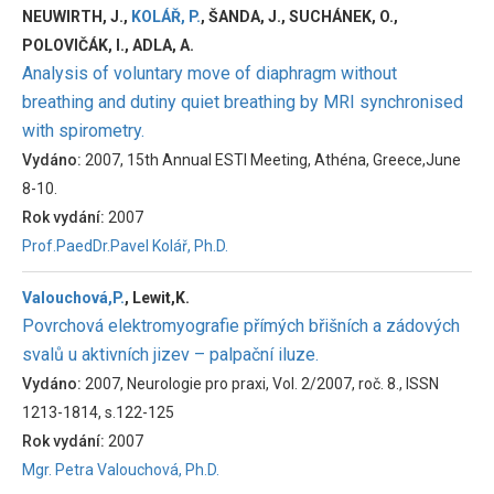
NEUWIRTH, J.,
KOLÁŘ, P.
, ŠANDA, J., SUCHÁNEK, O.,
POLOVIČÁK, I., ADLA, A.
Analysis of voluntary move of diaphragm without
breathing and dutiny quiet breathing by MRI synchronised
with spirometry.
Vydáno:
2007, 15th Annual ESTI Meeting, Athéna, Greece,June
8-10.
Rok vydání:
2007
Prof.PaedDr.Pavel Kolář, Ph.D.
Valouchová,P.
, Lewit,K.
Povrchová elektromyografie přímých břišních a zádových
svalů u aktivních jizev – palpační iluze.
Vydáno:
2007, Neurologie pro praxi, Vol. 2/2007, roč. 8., ISSN
1213-1814, s.122-125
Rok vydání:
2007
Mgr. Petra Valouchová, Ph.D.