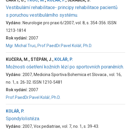
ČAKRT, O.,
TRUC, M.
,
KOLÁŘ, P.
, JEŘÁBEK, J.
Vestibulární rehabilitace- principy rehabilitace pacientů
s poruchou vestibulárního systému.
Vydáno:
Neurologie pro praxi 6/2007, vol. 8, s. 354-356. ISSN
1213-1814
Rok vydání:
2007
Mgr. Michal Truc
,
Prof.PaedDr.Pavel Kolář, Ph.D.
KUČERA, M., ŠTĚPÁN, J.,
KOLÁŘ, P.
Možnosti ošetření kožních lézí po sportovních poraněních.
Vydáno:
2007, Medicina Sportiva Bohemica et Slovaca , vol. 16,
no. 1, s. 26-32. ISSN 1210-5481
Rok vydání:
2007
Prof.PaedDr.Pavel Kolář, Ph.D.
KOLÁŘ, P.
Spondylolistéza.
Vydáno:
2007, Vox pediatriae, vol. 7, no. 1, s. 39-43.