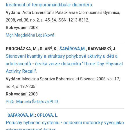
treatment of temporomandibular disorders.
Vydáno:
Acta Universitatis Palackianae Olomucensis Gymnica,
2008, vol. 38, no. 2, s . 45-54. ISSN: 1213-8312.
Rok vydání:
2008
Mgr. Magdaléna Lepšíková
PROCHÁZKA, M.; SLABÝ, K.;
ŠAFÁŘOVÁ,M.
, RADVANSKÝ, J.
Stanovení kvantity a struktury pohybové aktivity u dětí a
adolescentů - česká verze dotazníku "Three Day Physical
Activity Recall".
Vydáno:
Medicina Sportiva Bohemica et Slovaca, 2008, vol. 17,
no. 4, s. 197-205.
Rok vydání:
2008
PhDr. Marcela Šafářová Ph.D.
ŠAFÁŘOVÁ, M.
;
OPLOVÁ, L.
Poruchy hybného systému - neideální motorický vývoj jako