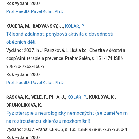
Rok vydání:
2007
Prof.PaedDr.Pavel Kolář, Ph.D.
KUČERA, M., RADVANSKÝ, J.,
KOLÁŘ, P.
Tělesná zdatnost, pohybová aktivita a dovednosti
obézních dětí.
Vydáno:
2007, In J. Pařízková, L. Lisá a kol. Obezita v dětství a
dospívání, terapie a prevence. Praha: Galén, s. 151-174. ISBN
978-80-7262-466-9
Rok vydání:
2007
Prof.PaedDr.Pavel Kolář, Ph.D.
ŘASOVÁ, K., VÉLE, F., PIHA, J.,
KOLÁŘ, P.
, KUKLOVÁ, K.,
BRUNCLÍKOVÁ, K.
Fyzioterapie u neurologicky nemocných : (se zaměřením
na roztroušenou sklerózu mozkomíšní).
Vydáno:
2007, Praha: CEROS, s. 135. ISBN 978-80-239-9300-4
Rok vydání:
2007