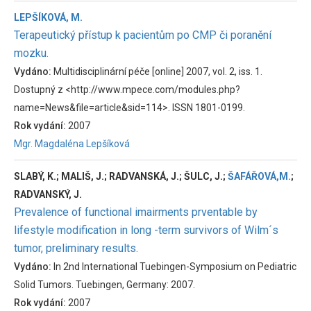
LEPŠÍKOVÁ, M.
Terapeutický přístup k pacientům po CMP či poranění
mozku.
Vydáno:
Multidisciplinární péče [online] 2007, vol. 2, iss. 1.
Dostupný z <http://www.mpece.com/modules.php?
name=News&file=article&sid=114>. ISSN 1801-0199.
Rok vydání:
2007
Mgr. Magdaléna Lepšíková
SLABÝ, K.; MALIŠ, J.; RADVANSKÁ, J.; ŠULC, J.;
ŠAFÁŘOVÁ,M.
;
RADVANSKÝ, J.
Prevalence of functional imairments prventable by
lifestyle modification in long -term survivors of Wilm´s
tumor, preliminary results.
Vydáno:
In 2nd International Tuebingen-Symposium on Pediatric
Solid Tumors. Tuebingen, Germany: 2007.
Rok vydání:
2007