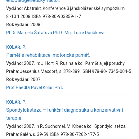
etiopatogenetický faktor.
Vydáno:
Abstrakt. Konference 3.jánskolázeňské sympózium
8.-10.1.2008. ISBN 978-80-903859-1-7
Rok vydání:
2008
PhDr. Marcela Šafářová Ph.D.
,
Mgr. Lucie Doubková
KOLÁŘ, P.
Paměť a rehabilitace, motorická paměť.
Vydáno:
2007, In: J. Hort, R. Rusina a kol. Paměť a její poruchy.
Praha: Jessenius Maxdorf, s. 378-389. ISBN 978-80- 7345-004-5
Rok vydání:
2007
Prof.PaedDr.Pavel Kolář, Ph.D.
KOLÁŘ, P.
Spondylolistéza – funkční diagnostika a konzervativní
terapie.
Vydáno:
2007, In P., Suchomel, M. Krbeca kol. Spondylolistéza.
Praha: Galén, s. 39-59. ISBN 978-80-7262-477-5