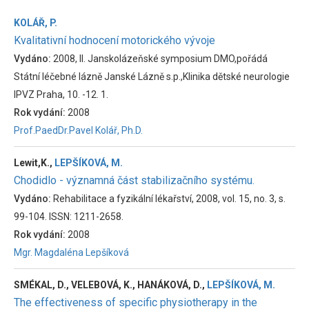
KOLÁŘ, P.
Kvalitativní hodnocení motorického vývoje
Vydáno:
2008, II. Janskolázeňské symposium DMO,pořádá
Státní léčebné lázně Janské Lázně s.p.,Klinika dětské neurologie
IPVZ Praha, 10. -12. 1.
Rok vydání:
2008
Prof.PaedDr.Pavel Kolář, Ph.D.
Lewit,K.,
LEPŠÍKOVÁ, M.
Chodidlo - významná část stabilizačního systému.
Vydáno:
Rehabilitace a fyzikální lékařství, 2008, vol. 15, no. 3, s.
99-104. ISSN: 1211-2658.
Rok vydání:
2008
Mgr. Magdaléna Lepšíková
SMÉKAL, D., VELEBOVÁ, K., HANÁKOVÁ, D.,
LEPŠÍKOVÁ, M.
The effectiveness of specific physiotherapy in the