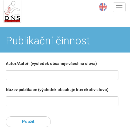
Přejít
k
hlavnímu
obsahu
Publikační činnost
Autor/Autoři (výsledek obsahuje všechna slova)
Název publikace (výsledek obsahuje kterékoliv slovo)
Použít